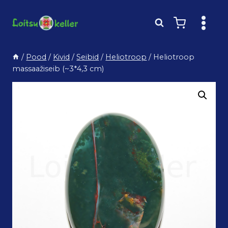
Skip
to
content
/
Pood
/
Kivid
/
Seibid
/
Heliotroop
/
Heliotroop
massaažiseib (~3*4,3 cm)