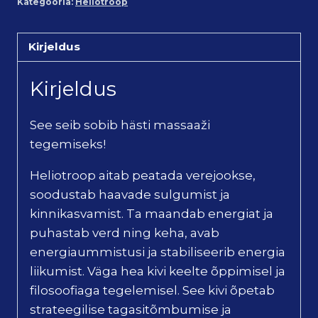
Kategooria:
Heliotroop
Kirjeldus
Kirjeldus
See seib sobib hästi massaaži
tegemiseks!
Heliotroop aitab peatada verejookse,
soodustab haavade sulgumist ja
kinnikasvamist. Ta maandab energiat ja
puhastab verd ning keha, avab
energiaummistusi ja stabiliseerib energia
liikumist. Väga hea kivi keelte õppimisel ja
filosoofiaga tegelemisel. See kivi õpetab
strateegilise tagasitõmbumise ja