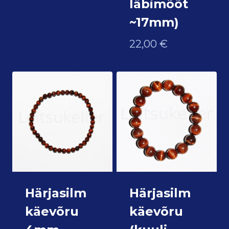
läbimõõt
~17mm)
22,00
€
Härjasilm
Härjasilm
käevõru
käevõru