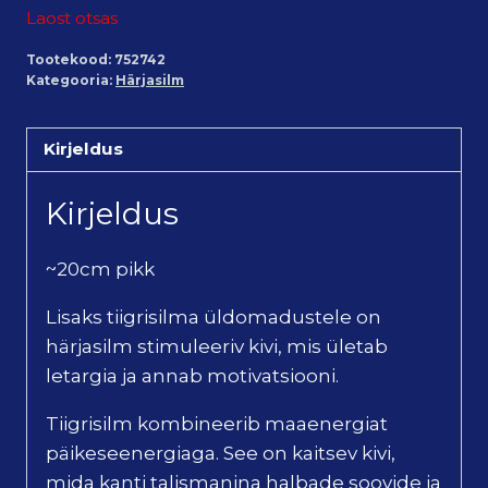
Laost otsas
Tootekood:
752742
Kategooria:
Härjasilm
Kirjeldus
Kirjeldus
~20cm pikk
Lisaks tiigrisilma üldomadustele on
härjasilm stimuleeriv kivi, mis ületab
letargia ja annab motivatsiooni.
Tiigrisilm kombineerib maaenergiat
päikeseenergiaga. See on kaitsev kivi,
mida kanti talismanina halbade soovide ja