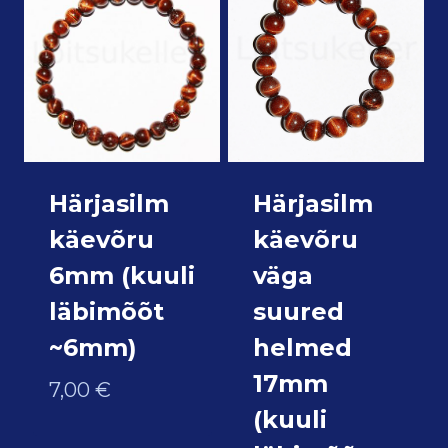
Härjasilm
Härjasilm
käevõru
käevõru
6mm (kuuli
väga
läbimõõt
suured
~6mm)
helmed
17mm
7,00
€
(kuuli