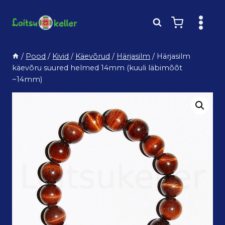
Skip
to
content
/
Pood
/
Kivid
/
Käevõrud
/
Härjasilm
/
Härjasilm
käevõru suured helmed 14mm (kuuli läbimõõt
~14mm)