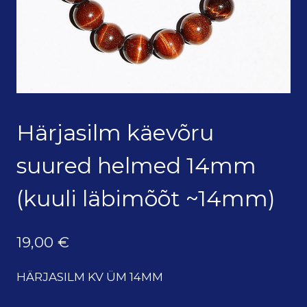
Härjasilm käevõru
suured helmed 14mm
(kuuli läbimõõt ~14mm)
19,00
€
HÄRJASILM KV ÜM 14MM