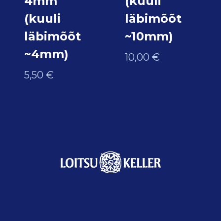
4mm
(kuuli
(kuuli
läbimõõt
läbimõõt
~10mm)
~4mm)
10,00
€
5,50
€