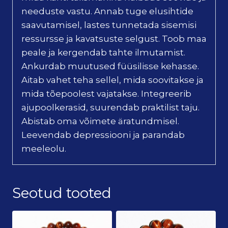
needuste vastu. Annab tuge elusihtide
saavutamisel, lastes tunnetada sisemisi
ressursse ja kavatsuste selgust. Toob maa
peale ja kergendab tahte ilmutamist.
Ankurdab muutused füüsilisse kehasse.
Aitab vahet teha sellel, mida soovitakse ja
mida tõepoolest vajatakse. Integreerib
ajupoolkerasid, suurendab praktilist taju.
Abistab oma võimete äratundmisel.
Leevendab depressiooni ja parandab
meeleolu.
Seotud tooted