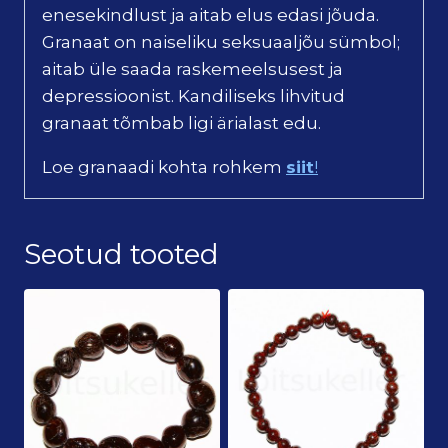
enesekindlust ja aitab elus edasi jõuda.
Granaat on naiseliku seksuaaljõu sümbol;
aitab üle saada raskemeelsusest ja
depressioonist. Kandiliseks lihvitud
granaat tõmbab ligi ärialast edu.
Loe granaadi kohta rohkem
siit
!
Seotud tooted