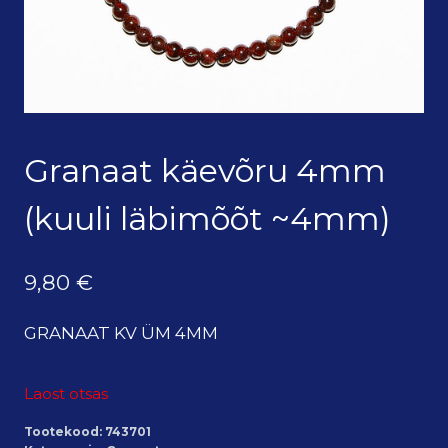
Granaat käevõru 4mm
(kuuli läbimõõt ~4mm)
9,80
€
GRANAAT KV ÜM 4MM
Laost otsas
Tootekood:
743701