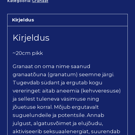
Kategooria:
Granaat
Kirjeldus
Kirjeldus
~20cm pikk
Granaat on oma nime saanud
granaatõuna (granatum) seemne järgi.
Tugevdab südant ja ergutab kogu
vereringet: aitab aneemia (kehvveresuse)
ja sellest tuleneva väsimuse ning
jõuetuse korral. Mõjub ergutavalt
suguelundeile ja potentsile. Annab
julgust, algatusvõimet ja elujõudu,
aktiviseerib seksuaalenergiat, suurendab