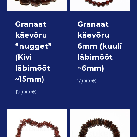
Granaat
Granaat
käevõru
käevõru
“nugget”
6mm (kuuli
(Kivi
läbimõõt
läbimõõt
~6mm)
~15mm)
7,00
€
12,00
€