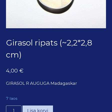
Girasol ripats (~2,2*2,8
cm)
4,00
€
GIRASOL R AUGUGA Madagaskar
7 laos
Girasol
Lisa korvi