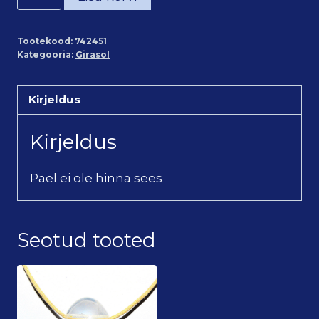
ripats
(~2,2*2,8
Tootekood:
742451
cm)
Kategooria:
Girasol
kogus
Kirjeldus
Kirjeldus
Pael ei ole hinna sees
Seotud tooted