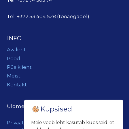
Tel: +372 53 404 528 (tööaegadel)
INFO
Avaleht
Pood
Püsiklient
Meist
Kontakt
Üldmeil:
loits@loitsukeller.ee
Küpsised
Meie veebileht kasutab küpsiseid, et
Privaatsuspoliitika