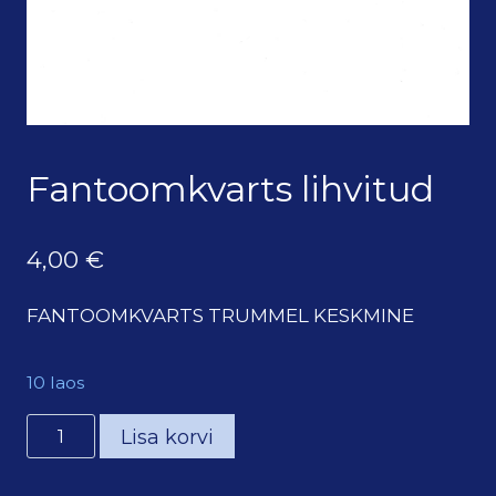
Fantoomkvarts lihvitud
4,00
€
FANTOOMKVARTS TRUMMEL KESKMINE
10 laos
Fantoomkvarts
Lisa korvi
lihvitud
kogus