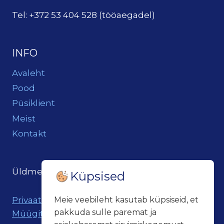
Tel: +372 53 404 528 (tööaegadel)
INFO
Avaleht
Pood
Püsiklient
Meist
Kontakt
Üldmeil:
loits@loitsukeller.ee
Küpsised
Privaatsuspoliitika
Meie veebileht kasutab küpsiseid, et
pakkuda sulle paremat ja
Müügitingimused