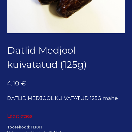
Datlid Medjool
kuivatatud (125g)
4,10
€
DATLID MEDJOOL KUIVATATUD 125G mahe
Laost otsas
Tootekood:
113011