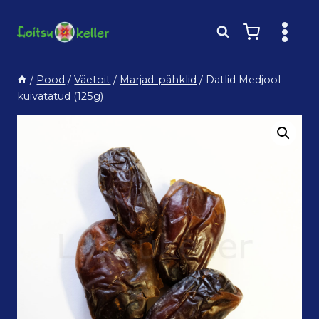
Skip
to
content
/
Pood
/
Väetoit
/
Marjad-pähklid
/
Datlid Medjool
kuivatatud (125g)