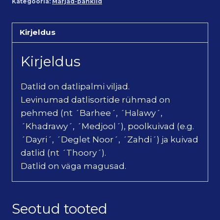
Kategooria:
Marjad-pähklid
Kirjeldus
Kirjeldus
Datlid on datlipalmi viljad.
Levinumad datlisortide rühmad on
pehmed (nt ´Barhee´, ´Halawy´,
´Khadrawy´, ´Medjool´), poolkuivad (e.g.
´Dayri´, ´Deglet Noor´, ´Zahdi´) ja kuivad
datlid (nt ´Thoory´).
Datlid on väga magusad.
Seotud tooted