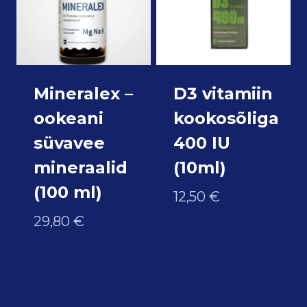
Mineralex –
D3 vitamiin
ookeani
kookosõliga
süvavee
400 IU
mineraalid
(10ml)
(100 ml)
12,50
€
29,80
€