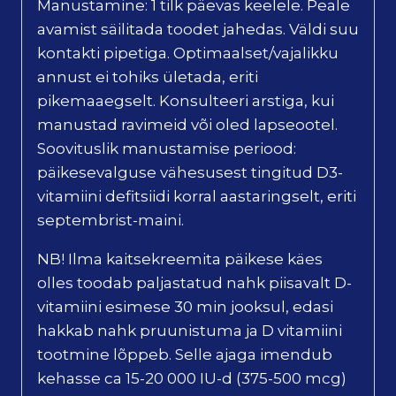
Manustamine: 1 tilk päevas keelele. Peale
avamist säilitada toodet jahedas. Väldi suu
kontakti pipetiga. Optimaalset/vajalikku
annust ei tohiks ületada, eriti
pikemaaegselt. Konsulteeri arstiga, kui
manustad ravimeid või oled lapseootel.
Soovituslik manustamise periood:
päikesevalguse vähesusest tingitud D3-
vitamiini defitsiidi korral aastaringselt, eriti
septembrist-maini.
NB! Ilma kaitsekreemita päikese käes
olles toodab paljastatud nahk piisavalt D-
vitamiini esimese 30 min jooksul, edasi
hakkab nahk pruunistuma ja D vitamiini
tootmine lõppeb. Selle ajaga imendub
kehasse ca 15-20 000 IU-d (375-500 mcg)