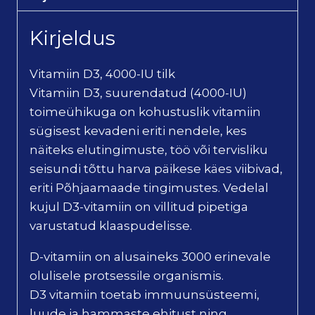
Kirjeldus
Vitamiin D3, 4000-IU tilk
Vitamiin D3, suurendatud (4000-IU)
toimeühikuga on kohustuslik vitamiin
sügisest kevadeni eriti nendele, kes
näiteks elutingimuste, töö või tervisliku
seisundi tõttu harva päikese käes viibivad,
eriti Põhjaamaade tingimustes. Vedelal
kujul D3-vitamiin on villitud pipetiga
varustatud klaaspudelisse.
D-vitamiin on alusaineks 3000 erinevale
olulisele protsessile organismis.
D3 vitamiin toetab immuunsüsteemi,
luude ja hammaste ehitust ning