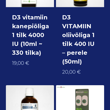
D3 vitamiin
D3
kanepiõliga
VITAMIIN
1 tilk 4000
oliivõliga 1
IU (10ml ~
tilk 400 IU
330 tilka)
– perele
(50ml)
19,00
€
20,00
€