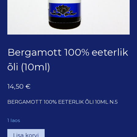
Bergamott 100% eeterlik
õli (10ml)
14,50
€
BERGAMOTT 100% EETERLIK ÕLI 10ML N.5
1 laos
Bergamott
Lisa korvi