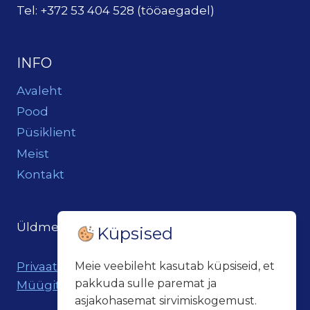
Tel: +372 53 404 528 (tööaegadel)
INFO
Avaleht
Pood
Püsiklient
Meist
Kontakt
Üldmeil:
loits@loitsukeller.ee
Küpsised
Privaatsuspoliitika
Meie veebileht kasutab küpsiseid, et
pakkuda sulle paremat ja
Müügitingimused
asjakohasemat sirvimiskogemust.