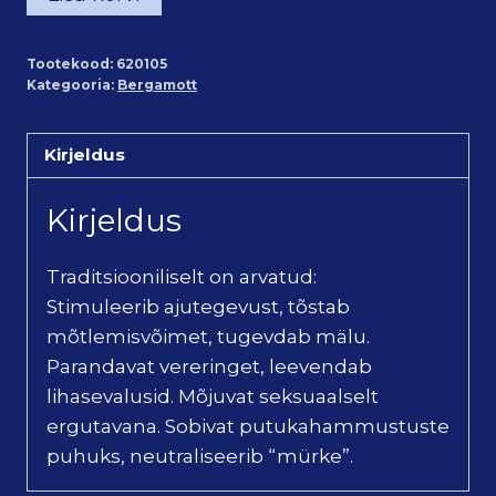
100%
eeterlik
Tootekood:
620105
õli
Kategooria:
Bergamott
(10ml)
kogus
Kirjeldus
Kirjeldus
Traditsiooniliselt on arvatud:
Stimuleerib ajutegevust, tõstab
mõtlemisvõimet, tugevdab mälu.
Parandavat vereringet, leevendab
lihasevalusid. Mõjuvat seksuaalselt
ergutavana. Sobivat putukahammustuste
puhuks, neutraliseerib “mürke”.