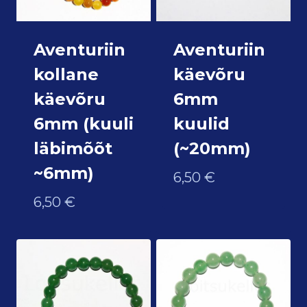
Aventuriin
Aventuriin
kollane
käevõru
käevõru
6mm
6mm (kuuli
kuulid
läbimõõt
(~20mm)
~6mm)
6,50
€
6,50
€