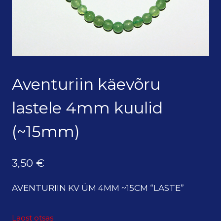
Aventuriin käevõru
lastele 4mm kuulid
(~15mm)
3,50
€
AVENTURIIN KV ÜM 4MM ~15CM “LASTE”
Laost otsas