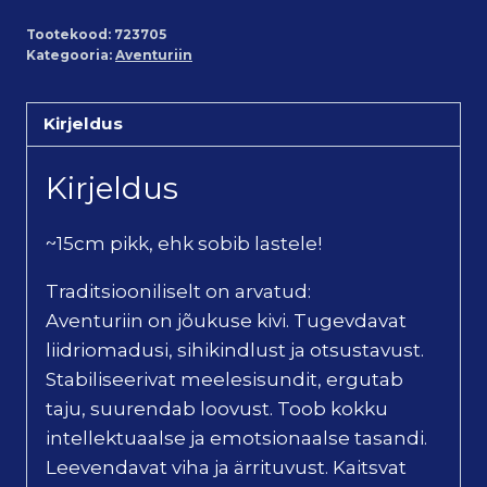
Tootekood:
723705
Kategooria:
Aventuriin
Kirjeldus
Kirjeldus
~15cm pikk, ehk sobib lastele!
Traditsiooniliselt on arvatud:
Aventuriin on jõukuse kivi. Tugevdavat
liidriomadusi, sihikindlust ja otsustavust.
Stabiliseerivat meelesisundit, ergutab
taju, suurendab loovust. Toob kokku
intellektuaalse ja emotsionaalse tasandi.
Leevendavat viha ja ärrituvust. Kaitsvat