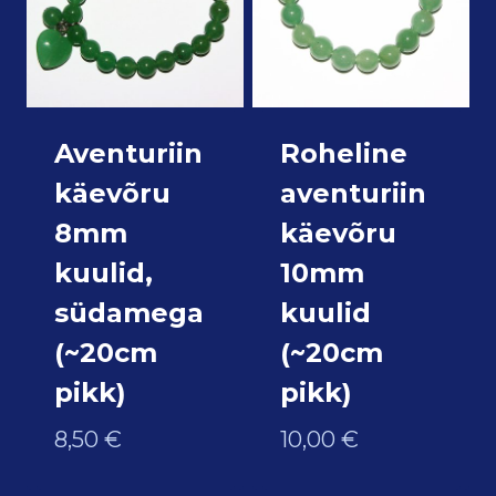
Aventuriin
Roheline
käevõru
aventuriin
8mm
käevõru
kuulid,
10mm
südamega
kuulid
(~20cm
(~20cm
pikk)
pikk)
8,50
€
10,00
€