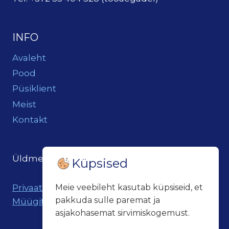
INFO
Avaleht
Pood
Püsiklient
Meist
Kontakt
Üldmeil:
loits@loitsukeller.ee
Küpsised
Privaatsuspoliitika
Meie veebileht kasutab küpsiseid, et
pakkuda sulle paremat ja
Müügitingimused
asjakohasemat sirvimiskogemust.