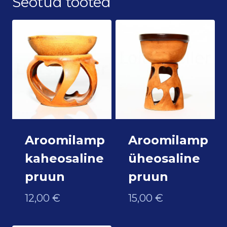
Seotud tooted
Aroomilamp
Aroomilamp
kaheosaline
üheosaline
pruun
pruun
12,00
€
15,00
€