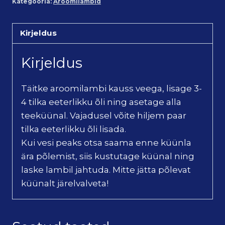
Kategooria:
Aroomilambid
Kirjeldus
Kirjeldus
Täitke aroomilambi kauss veega, lisage 3-
4 tilka eeterlikku õli ning asetage alla
teeküünal. Vajadusel võite hiljem paar
tilka eeterlikku õli lisada.
Kui vesi peaks otsa saama enne küünla
ära põlemist, siis kustutage küünal ning
laske lambil jahtuda. Mitte jätta põlevat
küünalt järelvalveta!