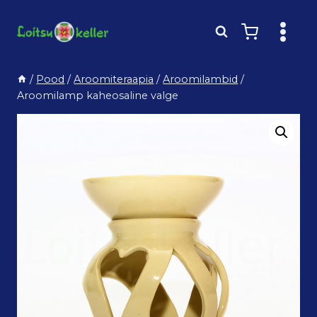
Skip
to
content
/
Pood
/
Aroomiteraapia
/
Aroomilambid
/
Aroomilamp kaheosaline valge