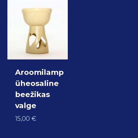
Aroomilamp
üheosaline
beežikas
valge
15,00
€