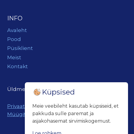
INFO
Avaleht
Pood
Püsiklient
Meist
Kontakt
Üldmeil:
loits@loitsukeller.ee
Küpsised
Privaatsuspoliitika
Meie veebileht kasutab küpsiseid, et
pakkuda sulle paremat ja
Müügitingimused
asjakohasemat sirvimiskogemust.
Loe rohkem...