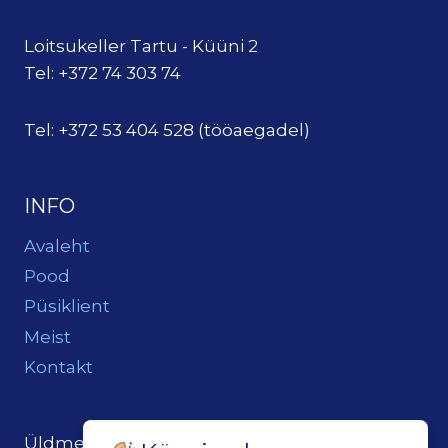
Loitsukeller Tartu - Küüni 2
Tel: +372 74 303 74
Tel: +372 53 404 528 (tööaegadel)
INFO
Avaleht
Pood
Püsiklient
Meist
Kontakt
Üldmeil:
loits@loitsukeller.ee