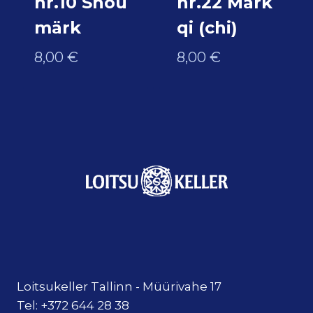
nr.10 Shou
nr.22 Märk
märk
qi (chi)
8,00
€
8,00
€
Loitsukeller Tallinn - Müürivahe 17
Tel: +372 644 28 38