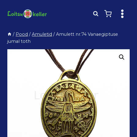
Skip
to
content
/
Pood
/
Amuletid
/
Amulett nr.74 Vanaegiptuse
jumal toth