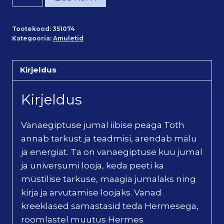
nr.74
Vanaegiptuse
Tootekood:
351074
jumal
Kategooria:
Amuletid
toth
kogus
Kirjeldus
Kirjeldus
Vanaegiptuse jumal iibise peaga Toth
annab tarkust ja teadmisi, arendab mälu
ja energiat. Ta on vanaegiptuse kuu jumal
ja universumi looja, keda peeti ka
müstilise tarkuse, maagia jumalaks ning
kirja ja arvutamise loojaks. Vanad
kreeklased samastasid teda Hermesega,
roomlastel muutus Hermes