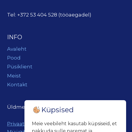
Tel: +372 53 404 528 (tööaegadel)
INFO
Avaleht
Pood
Püsiklient
Meist
Kontakt
Üldmeil:
loits@loitsukeller.ee
Küpsised
Privaatsuspoliitika
Meie veebileht kasutab küpsiseid, et
pakkuda sulle paremat ja
Müügitingimused