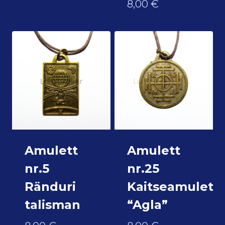
8,00
€
Amulett
Amulett
nr.5
nr.25
Ränduri
Kaitseamulett
talisman
“Agla”