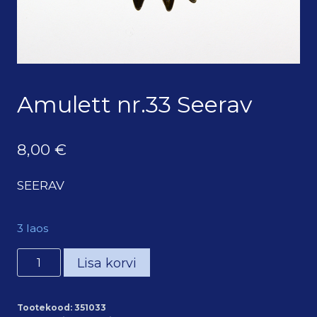
Amulett nr.33 Seerav
8,00
€
SEERAV
3 laos
Amulett
Lisa korvi
nr.33
Seerav
Tootekood:
351033
kogus