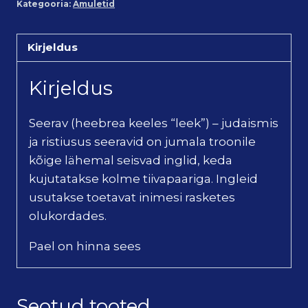
Kategooria:
Amuletid
Kirjeldus
Kirjeldus
Seerav (heebrea keeles “leek”) – judaismis
ja ristiusus seeravid on jumala troonile
kõige lähemal seisvad inglid, keda
kujutatakse kolme tiivapaariga. Ingleid
usutakse toetavat inimesi rasketes
olukordades.
Pael on hinna sees
Seotud tooted