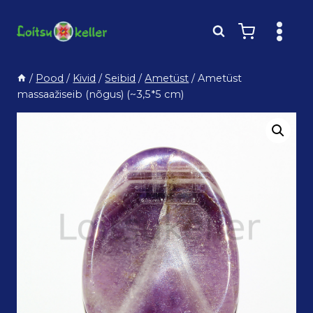
Skip
to
content
/
Pood
/
Kivid
/
Seibid
/
Ametüst
/
Ametüst
massaažiseib (nõgus) (~3,5*5 cm)