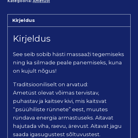
Kategooria:
Ametüst
Kirjeldus
Kirjeldus
See seib sobib hästi massaaži tegemiseks
ning ka silmade peale panemiseks, kuna
on kujult nõgus!
Traditsiooniliselt on arvatud:
Ametüst olevat võimas tervistav,
puhastav ja kaitsev kivi, mis kaitsvat
“psüühiliste rünnete” eest, muutes
ründava energia armastuseks. Aitavat
hajutada viha, raevu, ärevust. Aitavat jagu
saada igasugustest sõltuvustest.