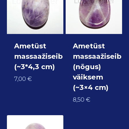
Ametüst
Ametüst
massaažiseib
massaažiseib
(~3*4,3 cm)
(nõgus)
väiksem
7,00
€
(~3×4 cm)
8,50
€