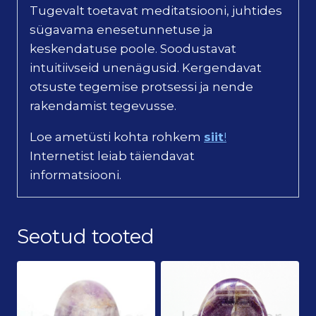
Tugevalt toetavat meditatsiooni, juhtides
sügavama enesetunnetuse ja
keskendatuse poole. Soodustavat
intuitiivseid unenägusid. Kergendavat
otsuste tegemise protsessi ja nende
rakendamist tegevusse.
Loe ametüsti kohta rohkem
siit
!
Internetist leiab täiendavat
informatsiooni.
Seotud tooted