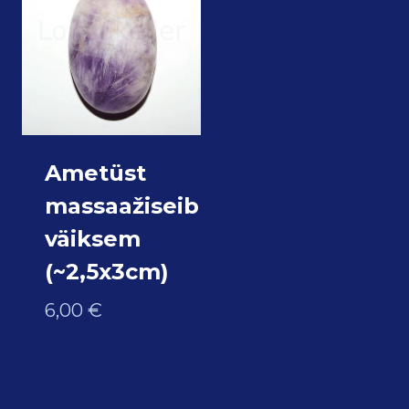
Ametüst
massaažiseib
väiksem
(~2,5x3cm)
6,00
€