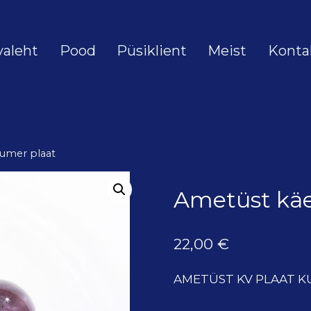
valeht
Pood
Püsiklient
Meist
Konta
umer plaat
Ametüst käe
22,00
€
AMETÜST KV PLAAT 