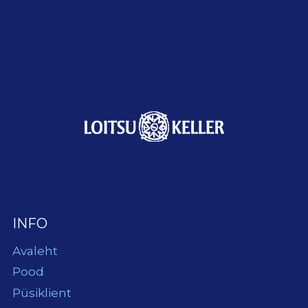
INFO
Avaleht
Pood
Püsiklient