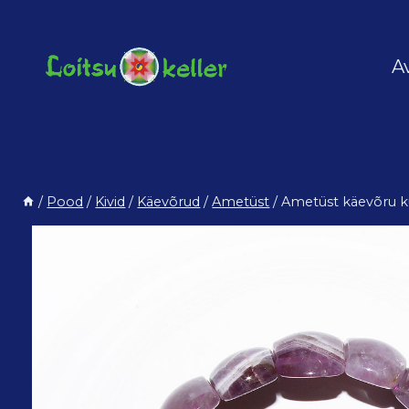
Skip
to
content
A
/
Pood
/
Kivid
/
Käevõrud
/
Ametüst
/
Ametüst käevõru k