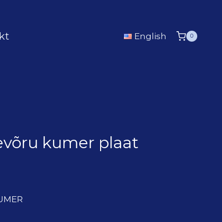
kt
English
0
võru kumer plaat
KUMER