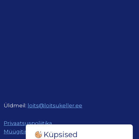
Üldmeil:
loits@loitsukeller.ee
Privaatsuspoliitika
Müügitingimused
Küpsised