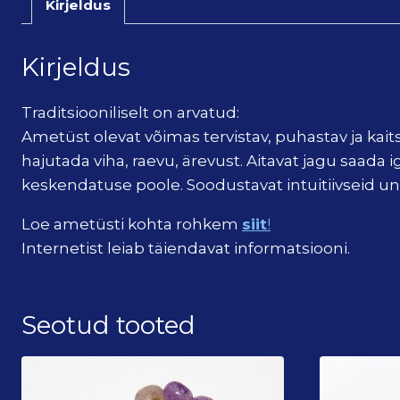
Kirjeldus
Kirjeldus
Traditsiooniliselt on arvatud:
Ametüst olevat võimas tervistav, puhastav ja kait
hajutada viha, raevu, ärevust. Aitavat jagu saad
keskendatuse poole. Soodustavat intuitiivseid 
Loe ametüsti kohta rohkem
siit
!
Internetist leiab täiendavat informatsiooni.
Seotud tooted