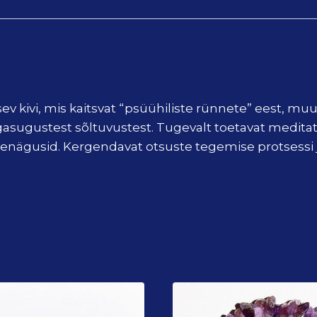
sev kivi, mis kaitsvat “psüühiliste rünnete” eest, m
a igasugustest sõltuvustest. Tugevalt toetavat medi
unenägusid. Kergendavat otsuste tegemise protsessi