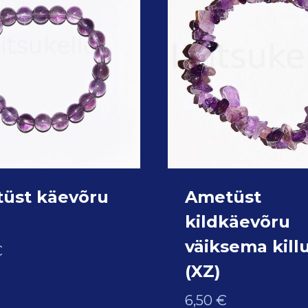
üst käevõru
Ametüst
m
kildkäevõru
väiksema kill
€
(XZ)
6,50
€