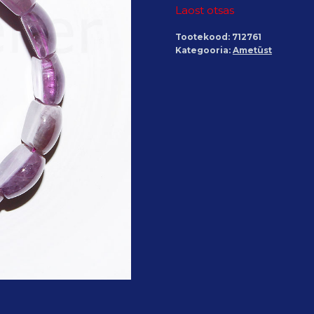
Laost otsas
Tootekood:
712761
Kategooria:
Ametüst