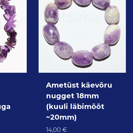
Ametüst käevõru
nugget 18mm
uga
(kuuli läbimõõt
~20mm)
14,00
€