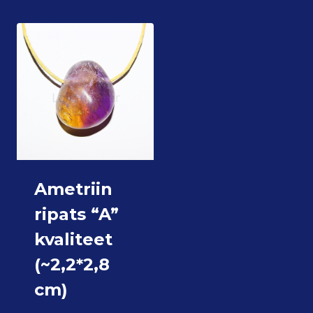
Ametriin
ripats “A”
kvaliteet
(~2,2*2,8
cm)