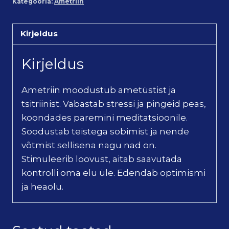
Kategooria:
Ametriin
Kirjeldus
Kirjeldus
Ametriin moodustub ametüstist ja
tsitriinist. Vabastab stressi ja pingeid peas,
koondades paremini meditatsioonile.
Soodustab teistega sobimist ja nende
võtmist sellisena nagu nad on.
Stimuleerib loovust, aitab saavutada
kontrolli oma elu üle. Edendab optimismi
ja heaolu.