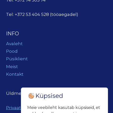
Tel: +372 74 303 74
Tel: +372 53 404 528 (tööaegadel)
INFO
Avaleht
Pood
Püsiklient
Meist
Kontakt
Üldmeil:
loits@loitsukeller.ee
Küpsised
Privaatsuspoliitika
Meie veebileht kasutab küpsiseid, et