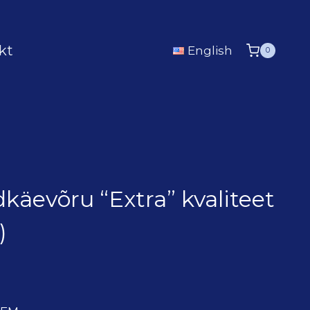
kt
English
0
dkäevõru “Extra” kvaliteet
)