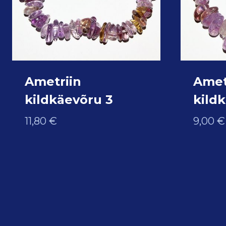
Ametriin
Amet
kildkäevõru 3
kild
11,80
€
9,00
€