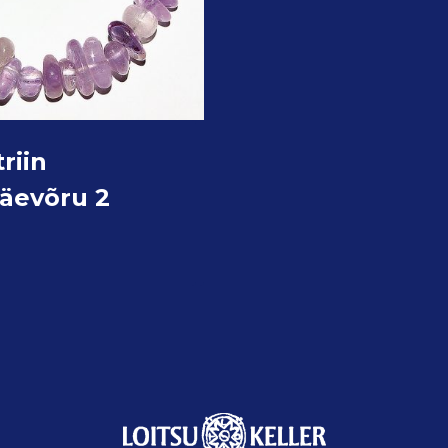
riin
käevõru 2