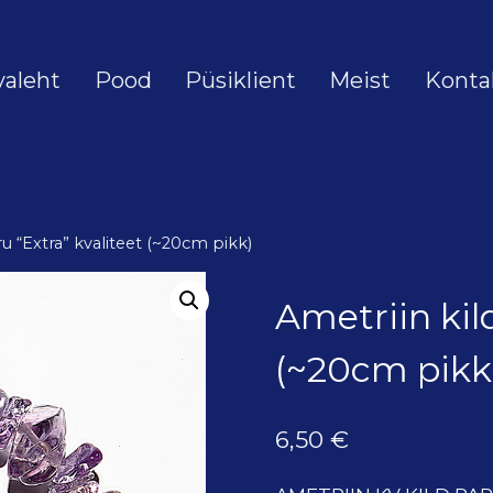
valeht
Pood
Püsiklient
Meist
Konta
u “Extra” kvaliteet (~20cm pikk)
Ametriin kil
(~20cm pikk
6,50
€