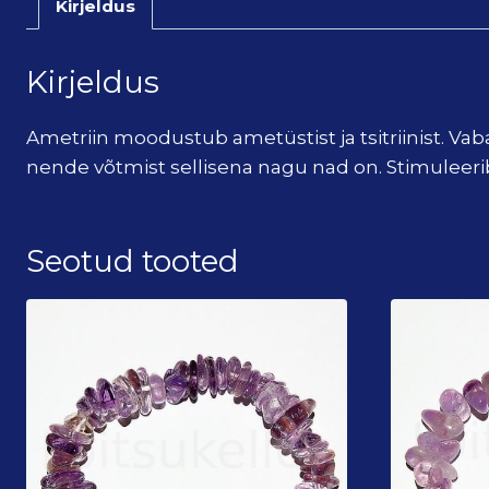
Kirjeldus
Kirjeldus
Ametriin moodustub ametüstist ja tsitriinist. Va
nende võtmist sellisena nagu nad on. Stimuleerib
Seotud tooted