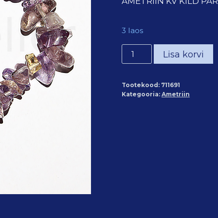
AMETRIIN KV KILD PA
3 laos
Ametriin
Lisa korvi
kildkäevõru
"Extra"
Tootekood:
711691
kvaliteet
Kategooria:
Ametriin
(~20cm
pikk)
kogus