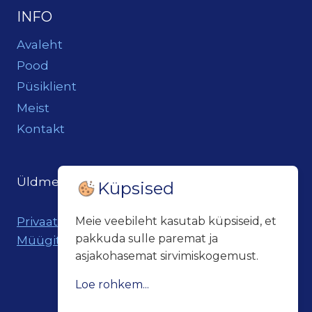
INFO
Avaleht
Pood
Püsiklient
Meist
Kontakt
Üldmeil:
loits@loitsukeller.ee
Küpsised
Privaatsuspoliitika
Meie veebileht kasutab küpsiseid, et
pakkuda sulle paremat ja
Müügitingimused
asjakohasemat sirvimiskogemust.
Loe rohkem...