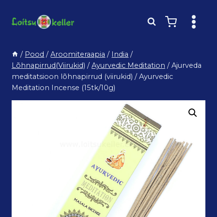
Skip
to
content
/
Pood
/
Aroomiteraapia
/
India
/
Lõhnapirrud(Viirukid)
/
Ayurvedic Meditation
/
Ajurveda
meditatsioon lõhnapirrud (viirukid) / Ayurvedic
Meditation Incense (15tk/10g)